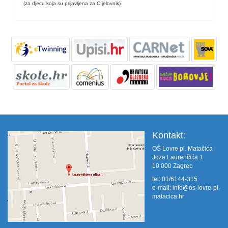
(za djecu koja su prijavljena za C jelovnik)
Kontakt:
OŠ Lovre pl. Matačića
Joze Laurenčića 1
10 000 Zagreb
tel: 01/6144-315
e-mail:
info@os-lovre-pl-
matacica.hr