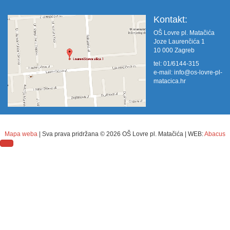
Kontakt:
OŠ Lovre pl. Matačića
Joze Laurenčića 1
10 000 Zagreb
tel: 01/6144-315
e-mail:
info@os-lovre-pl-
matacica.hr
Mapa weba
| Sva prava pridržana ©
2026 OŠ Lovre pl. Matačića | WEB:
Abacus