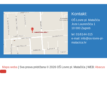
Kontakt:
OŠ Lovre pl. Matačića
Joze Laurenčića 1
10 000 Zagreb
tel: 01/6144-315
e-mail:
info@os-lovre-pl-
matacica.hr
Mapa weba
| Sva prava pridržana ©
2026 OŠ Lovre pl. Matačića | WEB:
Abacus