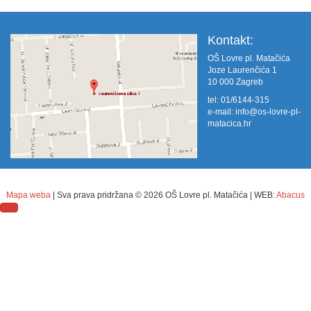
Kontakt:
OŠ Lovre pl. Matačića
Joze Laurenčića 1
10 000 Zagreb
tel: 01/6144-315
e-mail:
info@os-lovre-pl-
matacica.hr
Mapa weba
| Sva prava pridržana ©
2026 OŠ Lovre pl. Matačića | WEB:
Abacus