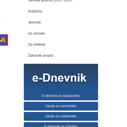
Školska godina 2014. / 2015.
Knjižnica
Jelovnik
Za učenike
Za roditelje
Zakonski propisi
E-dnevnik za nastavnike
Upute za razrednike
Upute za nastavnike
E-dnevnik za učenike