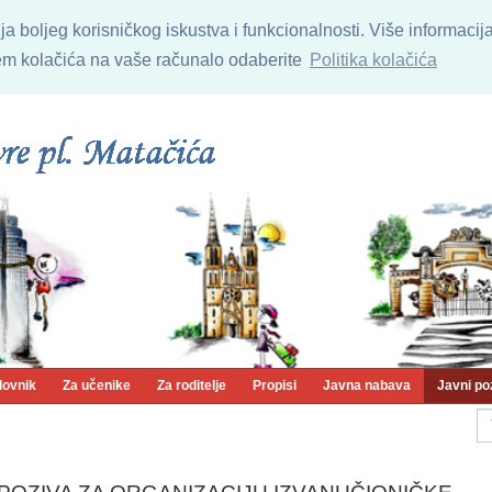
nja boljeg korisničkog iskustva i funkcionalnosti. Više informaci
njem kolačića na vaše računalo odaberite
Politika kolačića
lovnik
Za učenike
Za roditelje
Propisi
Javna nabava
Javni po