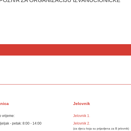
POZIVA ZA ORGANIZACIJU IZVANUČIONIČKE
žnica
Jelovnik
 vrijeme:
Jelovnik 1.
eljak - petak: 8:00 - 14:00
Jelovnik 2.
(za djecu koja su prijavljena za B jelovnik)