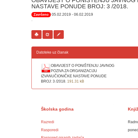
OBAVIJEST O PONIŠTENJU JAVNOG 
NASTAVE PONUDE BROJ: 3 /2018.
05.02.2019
- 06.02.2019
Završeno
.
Datoteke uz članak
OBAVIJEST O PONIŠTENJU JAVNOG
POZIVA ZA ORGANIZACIJU
IZVANUČIONIČKE NASTAVE PONUDE
BROJ: 3 /2018.
191.31 kB
Školska godina
Knji
Razredi
Radno
Rasporedi
ponedj
Raspored pisanih zadaća