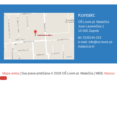
Kontakt:
OŠ Lovre pl. Matačića
Joze Laurenčića 1
10 000 Zagreb
tel: 01/6144-315
e-mail:
info@os-lovre-pl-
matacica.hr
Mapa weba
| Sva prava pridržana ©
2026 OŠ Lovre pl. Matačića | WEB:
Abacus