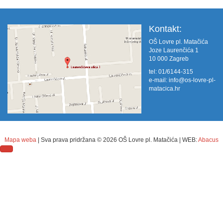
Kontakt:
OŠ Lovre pl. Matačića
Joze Laurenčića 1
10 000 Zagreb
tel: 01/6144-315
e-mail:
info@os-lovre-pl-
matacica.hr
Mapa weba
| Sva prava pridržana ©
2026 OŠ Lovre pl. Matačića | WEB:
Abacus