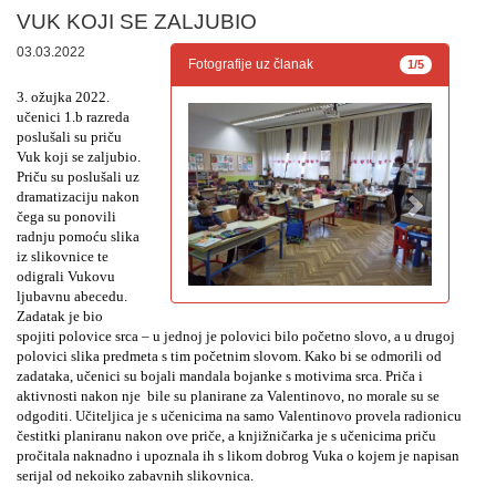
VUK KOJI SE ZALJUBIO
03.03.2022
Fotografije uz članak
1/5
3. ožujka 2022. 
učenici 1.b razreda 
poslušali su priču 
Vuk koji se zaljubio. 
Priču su poslušali uz 
dramatizaciju nakon 
čega su ponovili 
radnju pomoću slika 
iz slikovnice te 
odigrali Vukovu 
ljubavnu abecedu. 
Zadatak je bio 
spojiti polovice srca – u jednoj je polovici bilo početno slovo, a u drugoj 
polovici slika predmeta s tim početnim slovom. Kako bi se odmorili od 
zadataka, učenici su bojali mandala bojanke s motivima srca. Priča i 
aktivnosti nakon nje  bile su planirane za Valentinovo, no morale su se 
odgoditi. Učiteljica je s učenicima na samo Valentinovo provela radionicu 
čestitki planiranu nakon ove priče, a knjižničarka je s učenicima priču 
pročitala naknadno i upoznala ih s likom dobrog Vuka o kojem je napisan 
serijal od nekoiko zabavnih slikovnica.