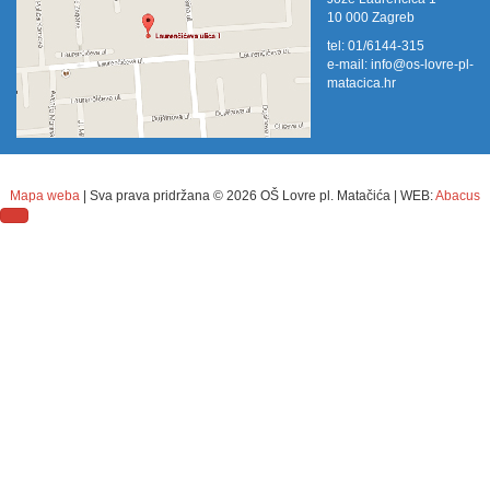
10 000 Zagreb
tel: 01/6144-315
e-mail:
info@os-lovre-pl-
matacica.hr
Mapa weba
| Sva prava pridržana ©
2026 OŠ Lovre pl. Matačića | WEB:
Abacus