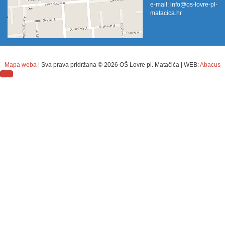
e-mail:
info@os-lovre-pl-
matacica.hr
Mapa weba
| Sva prava pridržana ©
2026 OŠ Lovre pl. Matačića | WEB:
Abacus