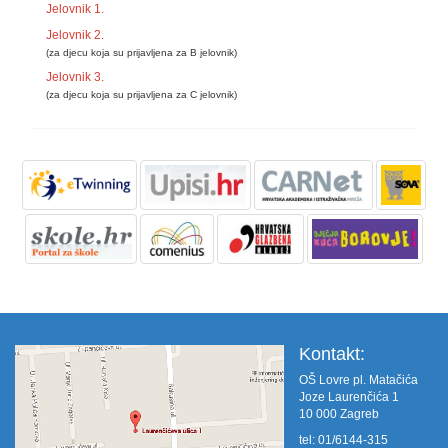
Jelovnik 1.
Jelovnik 2.
(za djecu koja su prijavljena za B jelovnik)
Jelovnik 3.
(za djecu koja su prijavljena za C jelovnik)
Kontakt:
OŠ Lovre pl. Matačića
Joze Laurenčića 1
10 000 Zagreb
tel: 01/6144-315