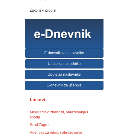
Zakonski propisi
E-dnevnik za nastavnike
Upute za razrednike
Upute za nastavnike
E-dnevnik za učenike
Linkovi
Ministarstvo znanosti, obrazovanja i
sporta
Grad Zagreb
Agencija za odgoj i obrazovanje