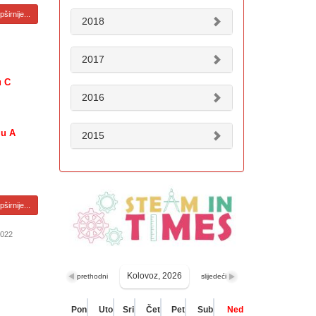
širnije...
2018
2017
u C
2016
lu A
2015
širnije...
2022
Kolovoz, 2026
prethodni
slijedeći
Pon
Uto
Sri
Čet
Pet
Sub
Ned