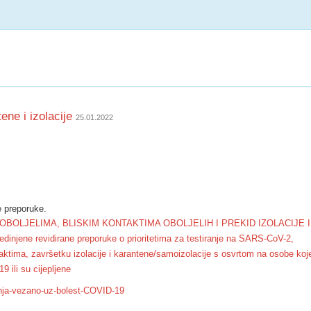
ene i izolacije
25.01.2022
 preporuke.
BOLJELIMA, BLISKIM KONTAKTIMA OBOLJELIH I PREKID IZOLACIJE I
jene revidirane preporuke o prioritetima za testiranje na SARS-CoV-2,
aktima, završetku izolacije i karantene/samoizolacije s osvrtom na osobe koj
9 ili su cijepljene
anja-vezano-uz-bolest-COVID-19