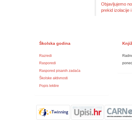
​Objavljujemo no
prekid izolacije 
Školska godina
Knji
Razredi
Radno
Rasporedi
ponedj
Raspored pisanih zadaća
Školske aktivnosti
Popis lektire