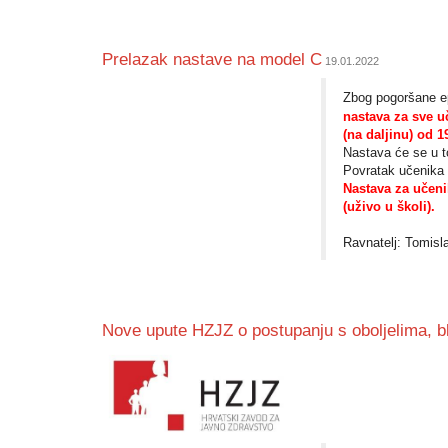
Prelazak nastave na model C
19.01.2022
Zbog pogoršane ep
nastava za sve u
(na daljinu) od 19
Nastava će se u 
Povratak učenika 
Nastava za učeni
(uživo u školi).
Ravnatelj: Tomisla
Nove upute HZJZ o postupanju s oboljelima, bli