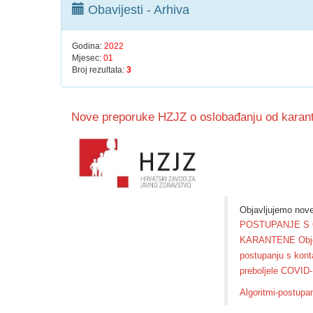
Obavijesti - Arhiva
Godina:
2022
Mjesec:
01
Broj rezultata:
3
​Nove preporuke HZJZ o oslobađanju od karant
Objavljujemo nove
POSTUPANJE S O
KARANTENE Objedin
postupanju s kont
preboljele COVID-1
Algoritmi-postup