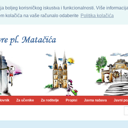
nja boljeg korisničkog iskustva i funkcionalnosti. Više informaci
njem kolačića na vaše računalo odaberite
Politika kolačića
lovnik
Za učenike
Za roditelje
Propisi
Javna nabava
Javni po