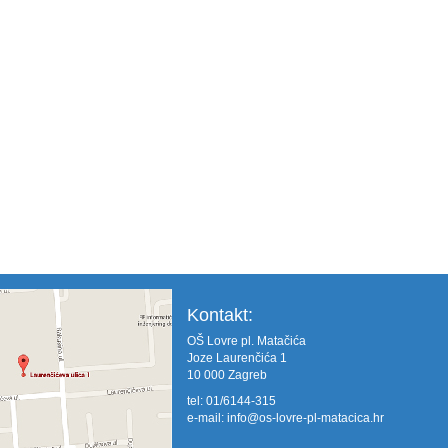
Kontakt:
OŠ Lovre pl. Matačića
Joze Laurenčića 1
10 000 Zagreb
tel: 01/6144-315
e-mail:
info@os-lovre-pl-matacica.hr