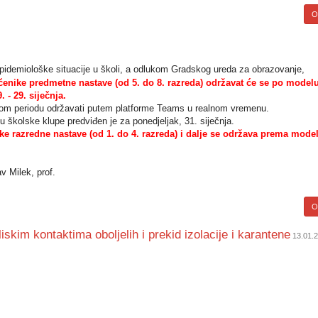
Op
idemiološke situacije u školi, a odlukom Gradskog ureda za obrazovanje,
čenike predmetne nastave (od 5. do 8. razreda) održavat će se po model
. - 29. siječnja.
tom periodu održavati putem platforme Teams u realnom vremenu.
u školske klupe predviđen je za ponedjeljak, 31. siječnja.
ke razredne nastave (od 1. do 4. razreda) i dalje se održava prema mode
v Milek, prof.
Op
skim kontaktima oboljelih i prekid izolacije i karantene
13.01.