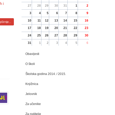
h i
27
28
29
30
31
1
2
3
4
5
6
7
8
9
10
11
12
13
14
15
16
širnije...
17
18
19
20
21
22
23
24
25
26
27
28
29
30
31
1
2
3
4
5
6
Obavijesti
O školi
Školska godina 2014. / 2015.
Knjižnica
Jelovnik
Za učenike
Za roditelje