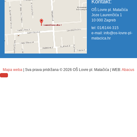
Kontakt:
OŠ Lovre pl. Matačića
Joze Laurenčića 1
10 000 Zagreb
tel: 01/6144-315
e-mail:
info@os-lovre-pl-
matacica.hr
Mapa weba
| Sva prava pridržana ©
2026 OŠ Lovre pl. Matačića | WEB:
Abacus