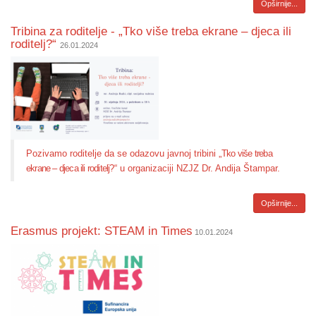
Opširnije...
Tribina za roditelje - „Tko više treba ekrane – djeca ili
roditelj?“
26.01.2024
Pozivamo roditelje da se odazovu javnoj tribini „
Tko više treba
ekrane – djeca ili roditelj?
“ u organizaciji NZJZ Dr. Andija Štampar.
Opširnije...
​Erasmus projekt: STEAM in Times
10.01.2024