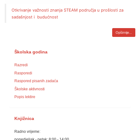
Otkrivanje važnosti znanja STEAM područja u prošlosti za
sadašnjost i budućnost
Opširnije...
Školska godina
Razredi
Rasporedi
Raspored pisanih zadaća
Školske aktivnosti
Popis lektire
Knjižnica
Radno vrijeme:
ponedjeljak - petak: 8:00 - 14:00