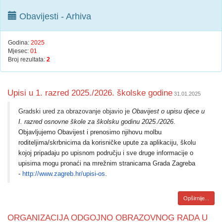
Obavijesti - Arhiva
Godina:
2025
Mjesec:
01
Broj rezultata:
2
Upisi u 1. razred 2025./2026. školske godine
31.01.2025
Gradski ured za obrazovanje objavio je
Obavijest o upisu djece u
I. razred osnovne škole za školsku godinu 2025./2026
.
Objavljujemo Obavijest i prenosimo njihovu molbu
roditeljima/skrbnicima da korisničke upute za aplikaciju, školu
kojoj pripadaju po upisnom području i sve druge informacije o
upisima mogu pronaći na mrežnim stranicama Grada Zagreba
-
http://www.zagreb.hr/upisi-os
.
Opširnije...
ORGANIZACIJA ODGOJNO OBRAZOVNOG RADA U