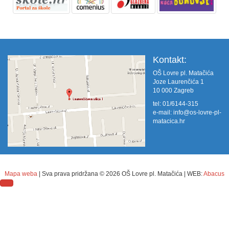
Kontakt:
OŠ Lovre pl. Matačića
Joze Laurenčića 1
10 000 Zagreb
tel: 01/6144-315
e-mail:
info@os-lovre-pl-
matacica.hr
Mapa weba
| Sva prava pridržana ©
2026 OŠ Lovre pl. Matačića | WEB:
Abacus