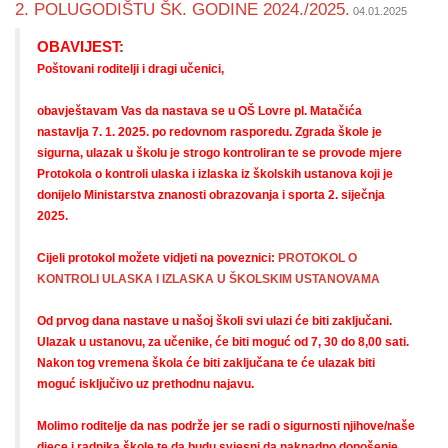
2. POLUGODIŠTU ŠK. GODINE 2024./2025.
04.01.2025
OBAVIJEST:
Poštovani roditelji i dragi učenici,
obavještavam Vas da nastava se u OŠ Lovre pl. Matačića
nastavlja 7. 1. 2025. po redovnom rasporedu. Zgrada škole je
sigurna, ulazak u školu je strogo kontroliran te se provode mjere
Protokola o kontroli ulaska i izlaska iz školskih ustanova koji je
donijelo Ministarstva znanosti obrazovanja i sporta 2. siječnja
2025.
Cijeli protokol možete vidjeti na poveznici:
PROTOKOL O
KONTROLI ULASKA I IZLASKA U ŠKOLSKIM USTANOVAMA
Od prvog dana nastave u našoj školi svi ulazi će biti zaključani.
Ulazak u ustanovu, za učenike, će biti moguć od 7, 30 do 8,00 sati.
Nakon tog vremena škola će biti zaključana te će ulazak biti
moguć isključivo uz prethodnu najavu.
Molimo roditelje da nas podrže jer se radi o sigurnosti njihove/naše
djece i radnika škole te da budu svjesni da naknadno donošenje