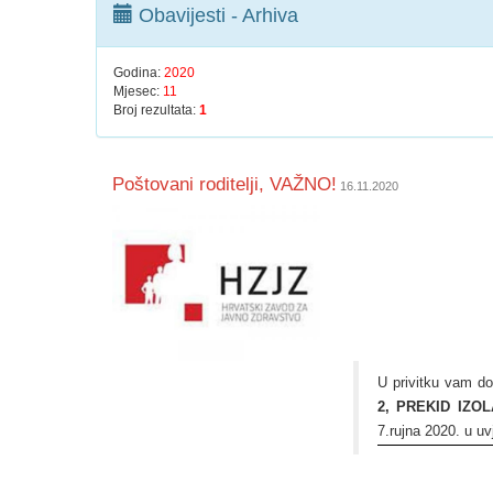
Obavijesti - Arhiva
Godina:
2020
Mjesec:
11
Broj rezultata:
1
Poštovani roditelji, VAŽNO!
16.11.2020
U privitku vam do
2, PREKID IZO
7.rujna 2020. u 