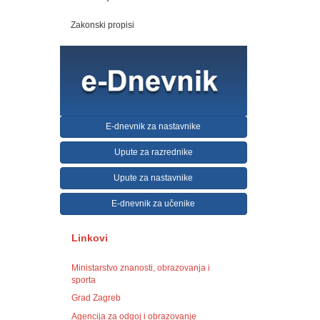
Zakonski propisi
E-dnevnik za nastavnike
Upute za razrednike
Upute za nastavnike
E-dnevnik za učenike
Linkovi
Ministarstvo znanosti, obrazovanja i
sporta
Grad Zagreb
Agencija za odgoj i obrazovanje