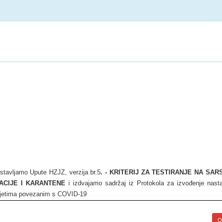
stavljamo Upute HZJZ, verzija br.5
. - KRITERIJ ZA TESTIRANJE NA SAR
LACIJE I KARANTENE
i izdvajamo sadržaj iz Protokola za izvođenje nast
uvjetima povezanim s COVID-19
Op