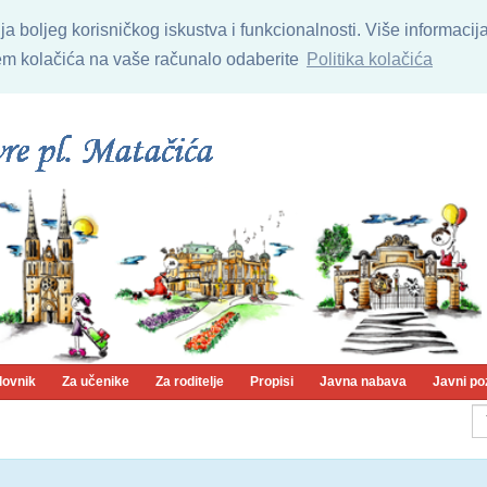
nja boljeg korisničkog iskustva i funkcionalnosti. Više informaci
njem kolačića na vaše računalo odaberite
Politika kolačića
lovnik
Za učenike
Za roditelje
Propisi
Javna nabava
Javni po