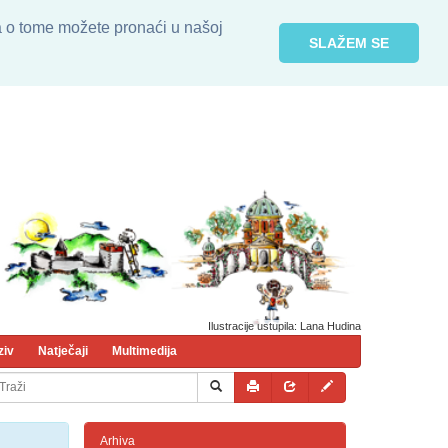
ja o tome možete pronaći u našoj
SLAŽEM SE
Ilustracije ustupila: Lana Hudina
ziv
Natječaji
Multimedija
Arhiva