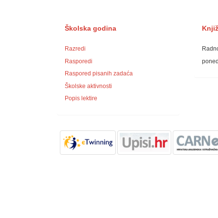
Školska godina
Knji
Razredi
Radno
Rasporedi
ponedj
Raspored pisanih zadaća
Školske aktivnosti
Popis lektire