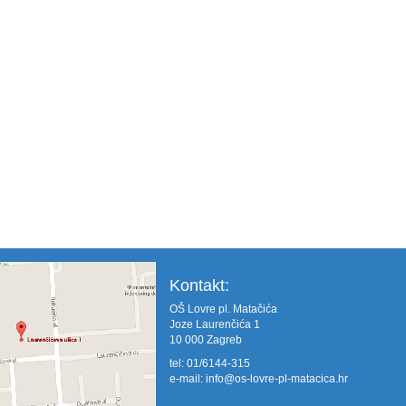
Kontakt:
OŠ Lovre pl. Matačića
Joze Laurenčića 1
10 000 Zagreb
tel: 01/6144-315
e-mail:
info@os-lovre-pl-matacica.hr