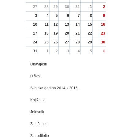
27
28
29
30
31
1
2
3
4
5
6
7
8
9
10
11
12
13
14
15
16
17
18
19
20
21
22
23
24
25
26
27
28
29
30
31
1
2
3
4
5
6
Obavijesti
O školi
Školska godina 2014. / 2015.
Knjižnica
Jelovnik
Za učenike
Za roditelje