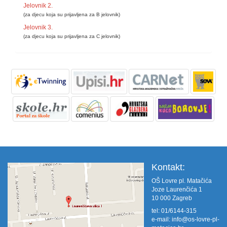
Jelovnik 2.
(za djecu koja su prijavljena za B jelovnik)
Jelovnik 3.
(za djecu koja su prijavljena za C jelovnik)
Kontakt:
OŠ Lovre pl. Matačića
Joze Laurenčića 1
10 000 Zagreb
tel: 01/6144-315
e-mail:
info@os-lovre-pl-