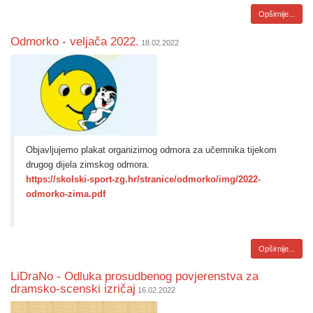
Opširnije...
Odmorko - veljača 2022.
18.02.2022
Objavljujemo plakat organizirnog odmora za učemnika tijekom
drugog dijela zimskog odmora.
https://skolski-sport-zg.hr/stranice/odmorko/img/2022-
odmorko-zima.pdf
Opširnije...
LiDraNo - Odluka prosudbenog povjerenstva za
dramsko-scenski izričaj
16.02.2022