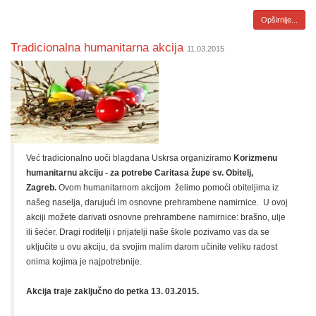
Opširnije...
Tradicionalna humanitarna akcija
11.03.2015
Već tradicionalno uoči blagdana Uskrsa organiziramo
Korizmenu
humanitarnu akciju - za potrebe Caritasa župe sv. Obitelj,
Zagreb.
Ovom humanitarnom akcijom želimo pomoći obiteljima iz
našeg naselja, darujući im osnovne prehrambene namirnice.
U ovoj
akciji možete darivati osnovne prehrambene namirnice: brašno, ulje
ili šećer. Dragi roditelji i prijatelji naše škole pozivamo vas da se
uključite u ovu akciju, da svojim malim darom učinite veliku radost
onima kojima je najpotrebnije.
Akcija traje zaključno do petka 13. 03.2015.