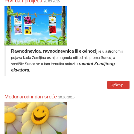
Prvi dan proljeća
20.03.2015
Ravnodnevica
,
ravnodnevnica
ili
ekvinocij
je u astronomiji
pojava kada Zemljina os nije nagnuta niti od niti prema Suncu, a
ravnini Zemljinog
središte Sunca se u tom trenutku nalazi u
ekvatora
.
Opširnije...
Međunarodni dan sreće
20.03.2015