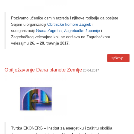
Pozivamo učenike osmih razreda i njihove roditelje da posjete
Sajam u organizaciji
Obrtničke komore Zagreb
i
suorganizaciji
Grada Zagreba
,
Zagrebačke županije
i
Zagrebačkog velesajma koji se održava na Zagrebačkom
velesajmu
26. – 28. travnja 2017.
Opširnije...
Obilježavanje Dana planete Zemlje
26.04.2017
Tvrtka EKONERG – Institut za energetiku i zaštitu okoliša