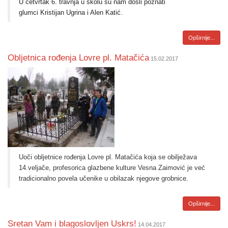
U četvrtak 6. travnja u školu su nam došli poznati
glumci Kristijan Ugrina i Alen Katić.
Opširnije...
Obljetnica rođenja Lovre pl. Matačića
15.02.2017
Uoči obljetnice rođenja Lovre pl. Matačića koja se obilježava
14.veljače, profesorica glazbene kulture Vesna Zaimović je već
tradicionalno povela učenike u obilazak njegove grobnice.
Opširnije...
Sretan Vam i blagoslovljen Uskrs!
14.04.2017