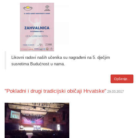
Likovni radovi naših učenika su nagrađeni na 5. dječjim
susretima Budućnost u nama.
Opširnije...
"Pokladni i drugi tradicijski običaji Hrvatske"
29.03.2017