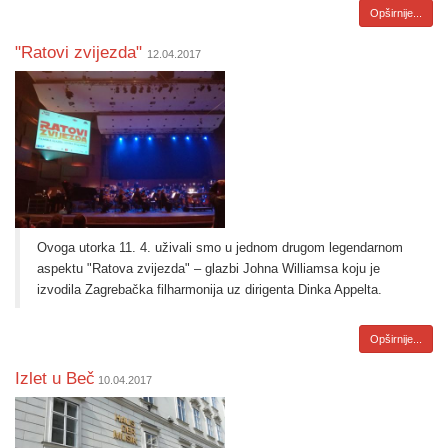
Opširnije...
"Ratovi zvijezda"
12.04.2017
Ovoga utorka 11. 4. uživali smo u jednom drugom legendarnom
aspektu "Ratova zvijezda" – glazbi Johna Williamsa koju je
izvodila Zagrebačka filharmonija uz dirigenta Dinka Appelta.
Opširnije...
Izlet u Beč
10.04.2017