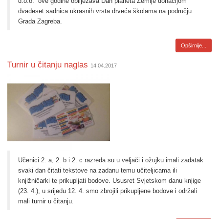
d.o.o.
ove godine obilježava Dan planeta Zemlje donacijom
dvadeset sadnica ukrasnih vrsta drveća školama na području
Grada Zagreba.
Opširnije...
Turnir u čitanju naglas
14.04.2017
Učenici 2. a, 2. b i 2. c razreda su u veljači i ožujku imali zadatak
svaki dan čitati tekstove na zadanu temu učiteljicama ili
knjižničarki te prikupljati bodove. Ususret Svjetskom danu knjige
(23. 4.), u srijedu 12. 4. smo zbrojili prikupljene bodove i održali
mali turnir u čitanju.