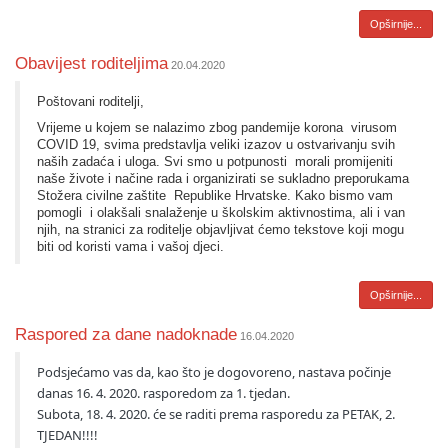
Opširnije...
Obavijest roditeljima
20.04.2020
​Poštovani roditelji,
Vrijeme u kojem se nalazimo zbog pandemije korona virusom
COVID 19, svima predstavlja veliki izazov u ostvarivanju svih
naših zadaća i uloga. Svi smo u potpunosti morali promijeniti
naše živote i načine rada i organizirati se sukladno preporukama
Stožera civilne zaštite Republike Hrvatske. Kako bismo vam
pomogli i olakšali snalaženje u školskim aktivnostima, ali i van
njih, na stranici za roditelje objavljivat ćemo tekstove koji mogu
biti od koristi vama i vašoj djeci.
Opširnije...
Raspored za dane nadoknade
16.04.2020
Podsjećamo vas da, kao što je dogovoreno, nastava počinje 
danas 16. 4. 2020. rasporedom za 1. tjedan.
Subota, 18. 4. 2020. će se raditi prema rasporedu za PETAK, 2. 
TJEDAN!!!!