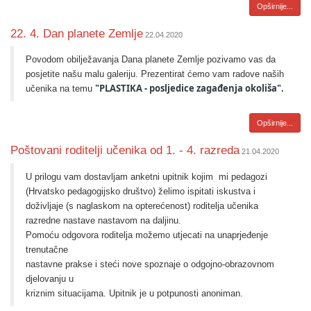
Opširnije...
​22. 4. Dan planete Zemlje
22.04.2020
Povodom obilježavanja Dana planete Zemlje pozivamo vas da
posjetite našu malu galeriju. Prezentirat ćemo vam radove naših
"PLASTIKA - posljedice zagađenja okoliša".
učenika na temu
Opširnije...
​Poštovani roditelji učenika od 1. - 4. razreda
21.04.2020
U prilogu vam dostavljam anketni upitnik kojim
mi pedagozi
(Hrvatsko pedagogijsko društvo) želimo ispitati iskustva i
doživljaje (s naglaskom na opterećenost) roditelja učenika
razredne nastave nastavom na daljinu.
Pomoću odgovora roditelja možemo utjecati na unaprjeđenje
trenutačne
nastavne prakse i steći nove spoznaje o odgojno-obrazovnom
djelovanju u
kriznim situacijama. Upitnik je u potpunosti anoniman.