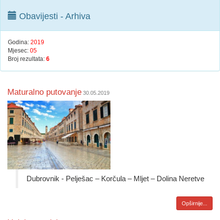
Obavijesti - Arhiva
Godina:
2019
Mjesec:
05
Broj rezultata:
6
Maturalno putovanje
30.05.2019
Dubrovnik - Pelješac – Korčula – Mljet – Dolina Neretve
Opširnije...