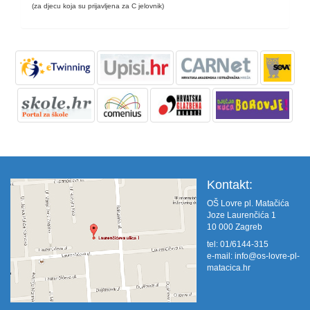
(za djecu koja su prijavljena za C jelovnik)
Kontakt:
OŠ Lovre pl. Matačića
Joze Laurenčića 1
10 000 Zagreb
tel: 01/6144-315
e-mail:
info@os-lovre-pl-
matacica.hr