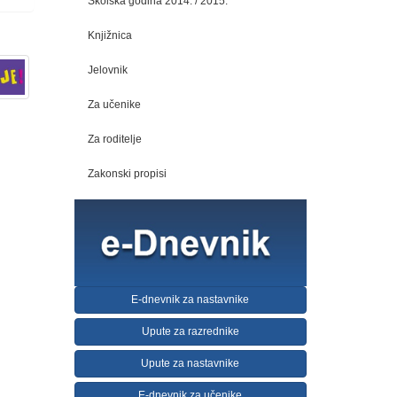
Školska godina 2014. / 2015.
Knjižnica
Jelovnik
Za učenike
Za roditelje
Zakonski propisi
E-dnevnik za nastavnike
Upute za razrednike
Upute za nastavnike
E-dnevnik za učenike