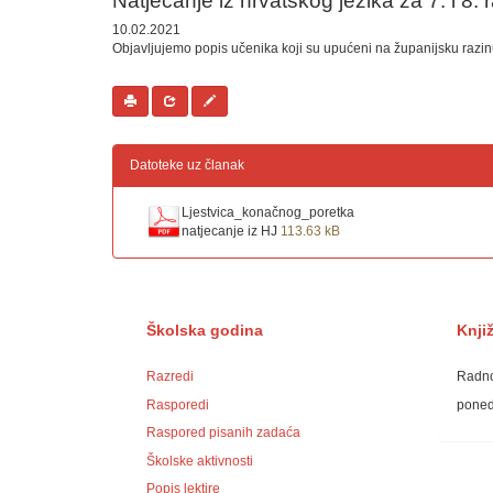
Natjecanje iz hrvatskog jezika za 7. i 8.
10.02.2021
Objavljujemo popis učenika koji su upućeni na županijsku razinu
Datoteke uz članak
Ljestvica_konačnog_poretka
natjecanje iz HJ
113.63 kB
Školska godina
Knji
Razredi
Radno
Rasporedi
ponedj
Raspored pisanih zadaća
Školske aktivnosti
Popis lektire