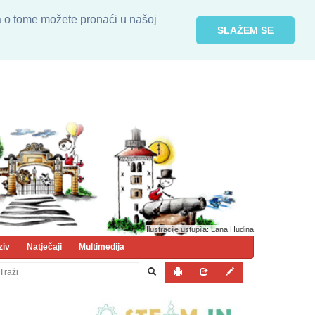
ja o tome možete pronaći u našoj
SLAŽEM SE
Ilustracije ustupila: Lana Hudina
ziv
Natječaji
Multimedija