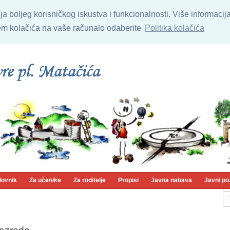
nja boljeg korisničkog iskustva i funkcionalnosti. Više informaci
njem kolačića na vaše računalo odaberite
Politika kolačića
lovnik
Za učenike
Za roditelje
Propisi
Javna nabava
Javni po