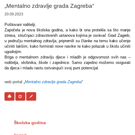
„Mentalno zdravlje grada Zagreba“
20.09.2023
Poštovani roditelji,
Započela je nova školska godina, a kako bi ona protekla sa što manje
stresa, stručnjaci zdravstvenih ustanova kojima je osnivač Grad Zagreb,
u području mentalnog zdravlja, pripremili su članke na temu kako
učenje
učiniti lakšim, kako formirati nove navike te kako polazak u školu učiniti
ugodnijim.
Briga o mentalnom zdravlju djece i mladih je odgovornost svih nas –
roditelja, skrbnika, škole i zajednice. Samo zajedno možemo osigurati
da djeca i mladu rastu ostvarujući svoj puni potencijal.
web portal
„
Mentalno zdravlje grada Zagreba
“
Školska godina