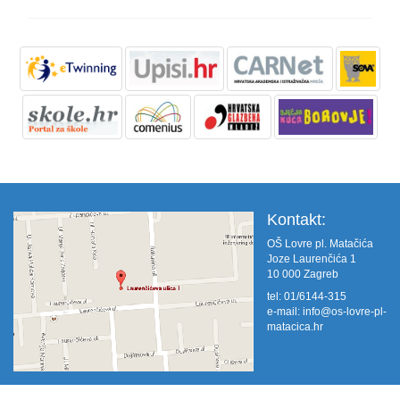
Kontakt:
OŠ Lovre pl. Matačića
Joze Laurenčića 1
10 000 Zagreb
tel: 01/6144-315
e-mail:
info@os-lovre-pl-
matacica.hr