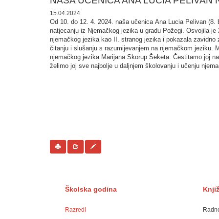
​NAŠA UČENICA ANA LUCIA PELIVA
15.04.2024
Od 10. do 12. 4. 2024. naša učenica Ana Lucia Pelivan (8. 
natjecanju iz Njemačkog jezika u gradu Požegi. Osvojila je 2
njemačkog jezika kao II. stranog jezika i pokazala zavidno 
čitanju i slušanju s razumijevanjem na njemačkom jeziku. Me
njemačkog jezika Marijana Skorup Šeketa. Čestitamo joj n
želimo joj sve najbolje u daljnjem školovanju i učenju njema
Školska godina
Knji
Razredi
Radno