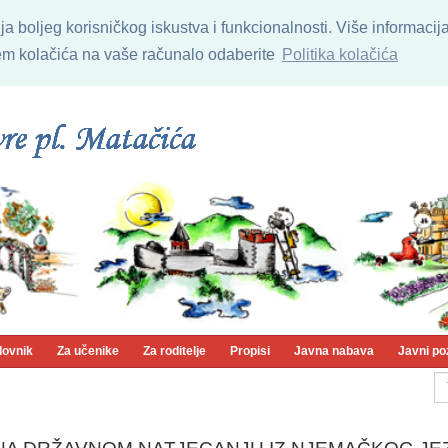
nja boljeg korisničkog iskustva i funkcionalnosti. Više informaci
njem kolačića na vaše računalo odaberite
Politika kolačića
lovnik
Za učenike
Za roditelje
Propisi
Javna nabava
Javni po