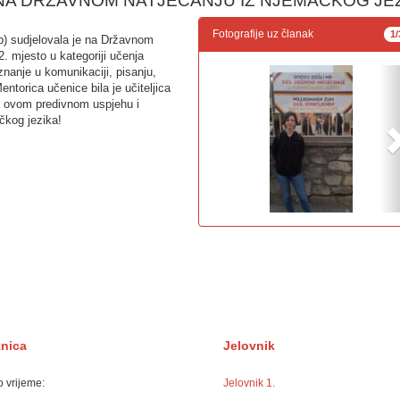
N NA DRŽAVNOM NATJECANJU IZ NJEMAČKOG JE
Fotografije uz članak
1/
b) sudjelovala je na Državnom
. mjesto u kategoriji učenja
znanje u komunikaciji, pisanju,
ntorica učenice bila je učiteljica
a ovom predivnom uspjehu i
čkog jezika!
žnica
Jelovnik
 vrijeme:
Jelovnik 1.