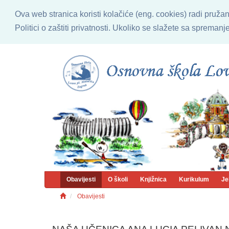
Ova web stranica koristi kolačiće (eng. cookies) radi pruža
Politici o zaštiti privatnosti. Ukoliko se slažete sa sprema
Obavijesti
O školi
Knjižnica
Kurikulum
Je
Obavijesti