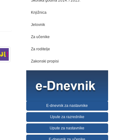
Školska godina 2014. / 2015.
Knjižnica
Jelovnik
Za učenike
Za roditelje
Zakonski propisi
E-dnevnik za nastavnike
Upute za razrednike
Upute za nastavnike
E-dnevnik za učenike