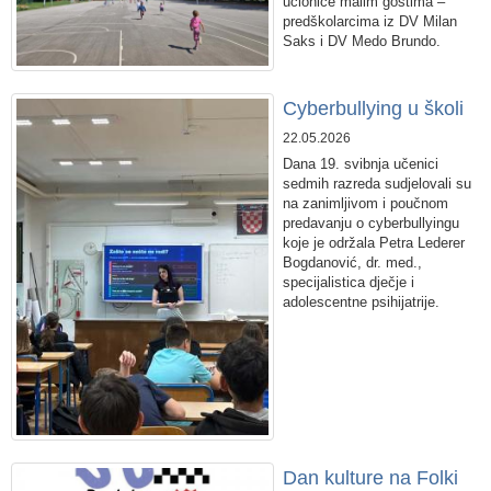
učionice malim gostima –
predškolarcima iz DV Milan
Saks i DV Medo Brundo.
Cyberbullying u školi
22.05.2026
Dana 19. svibnja učenici
sedmih razreda sudjelovali su
na zanimljivom i poučnom
predavanju o cyberbullyingu
koje je održala Petra Lederer
Bogdanović, dr. med.,
specijalistica dječje i
adolescentne psihijatrije.
Dan kulture na Folki