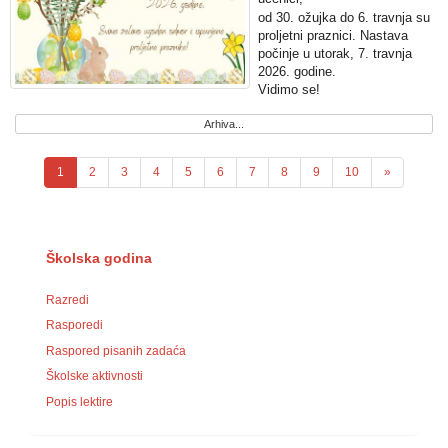
od 30. ožujka do 6. travnja su
proljetni praznici. Nastava
počinje u utorak, 7. travnja
2026. godine.
Vidimo se!
Arhiva...
1
2
3
4
5
6
7
8
9
10
»
Školska godina
Razredi
Rasporedi
Raspored pisanih zadaća
Školske aktivnosti
Popis lektire