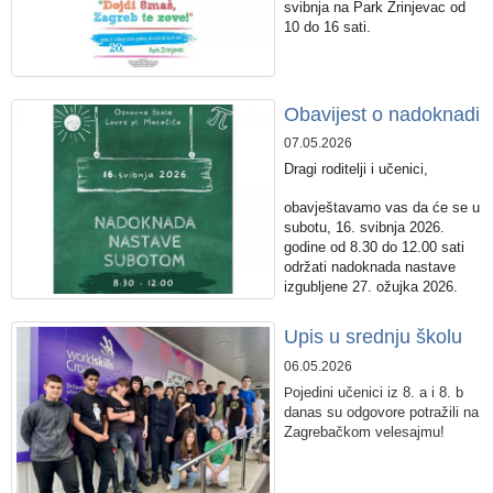
svibnja na Park Zrinjevac od
10 do 16 sati.
Obavijest o nadoknadi
07.05.2026
Dragi roditelji i učenici,
obavještavamo vas da će se u
subotu, 16. svibnja 2026.
godine od 8.30 do 12.00 sati
održati nadoknada nastave
izgubljene 27. ožujka 2026.
Upis u srednju školu
06.05.2026
ojedini učenici iz 8. a i 8. b
P
danas su odgovore potražili na
Zagrebačkom velesajmu!