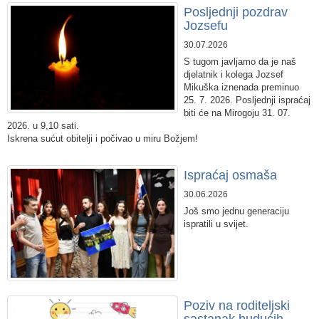
Posljednji pozdrav
Jozsefu
30.07.2026
​S tugom j
avljamo da je naš
djelatnik i kolega Jozsef
Mikuška iznenada preminuo
25. 7. 2026.
Posljednji ispraćaj
biti će na Mirogoju 31. 07.
2026. u 9,10 sati.
Iskrena sućut obitelji i počivao u miru Božjem!
Ispraćaj osmaša
30.06.2026
Još smo jednu generaciju
ispratili u svijet.
Poziv na roditeljski