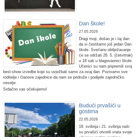
​Dan škole!
27.05.2026
Dragi moji, došao je i taj dan
da si čestitamo još jedan Dan
škole. Svečano obilježavanje
će se održati 28. 5. (četvrtrak)
u 18 sati u blagovaonici škole.
Učenici su nam pripremili svoj
best-show izvedbe koje su uvježbali samo za ovaj dan. Pozivamo sve
roditelje i članove zajednice da nam se pridruže i podijele zajedničko
veselje.
Srdačno vas očekujemo!
Budući prvašići u
gostima
22.05.2026
18. svibnja i 21. svibnja naši
su prvašići otvorili vrata svoje