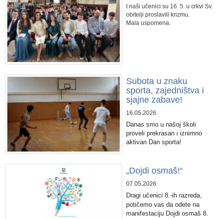
I naši učenici su 16. 5. u crkvi Sv.
obitelji proslavili krizmu.
Mala uspomena.
Subota u znaku
sporta, zajedništva i
sjajne zabave!
16.05.2026
Danas smo u našoj ško
li
proveli prekrasan i iznimno
aktivan Dan sporta!
„Dojdi osmaš!“
07.05.2026
Dragi učenici 8.-ih razreda,
potičemo vas da odete na
manifestaciju Dojdi osmaš 8.