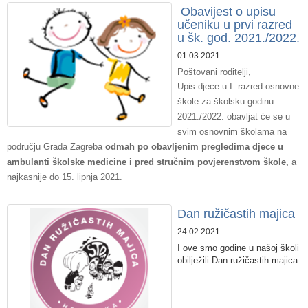
​ Obavijest o upisu
učeniku u prvi razred
u šk. god. 2021./2022.
01.03.2021
Poštovani roditelji,
Upis djece u I. razred osnovne
škole za školsku godinu
2021./2022. obavljat će se u
svim osnovnim školama na
području Grada Zagreba
odmah po obavljenim pregledima djece u
ambulanti školske medicine i pred stručnim povjerenstvom škole,
a
najkasnije
do 15. lipnja 2021.
​Dan ružičastih majica
24.02.2021
I ove smo godine u našoj školi
obilježili Dan ružičastih majica