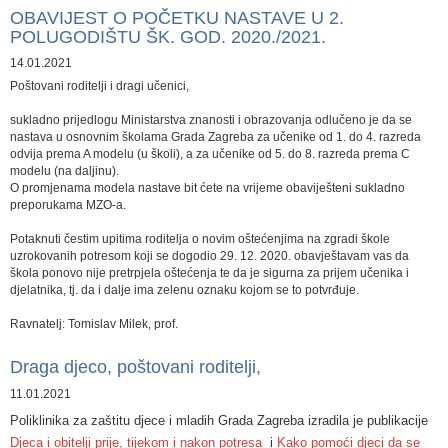
OBAVIJEST O POČETKU NASTAVE U 2.
POLUGODIŠTU ŠK. GOD. 2020./2021.
14.01.2021
Poštovani roditelji i dragi učenici,
sukladno prijedlogu Ministarstva znanosti i obrazovanja ​odlučeno je da se
nastava u osnovnim školama Grada Zagreba za učenike od 1. do 4. razreda
odvija prema A modelu (u školi), a za učenike od 5. do 8. razreda prema C
modelu (na daljinu).
O promjenama modela nastave bit ćete na vrijeme obaviješteni sukladno
preporukama MZO-a.
Potaknuti čestim upitima roditelja o novim oštećenjima na zgradi škole
uzrokovanih potresom koji se dogodio 29. 12. 2020. obavještavam vas da
škola ponovo nije pretrpjela oštećenja te da je sigurna za prijem učenika i
djelatnika, tj. da i dalje ima zelenu oznaku kojom se to potvrđuje.
Ravnatelj: Tomislav Milek, prof.
​Draga djeco, poštovani roditelji,
11.01.2021
Poliklinika za zaštitu djece i mladih Grada Zagreba izradila je publikacije
Djeca i obitelji prije, tijekom i nakon potresa
i
Kako pomoći djeci da se