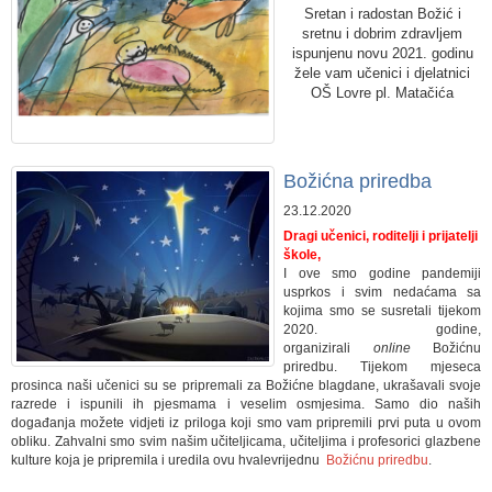
Sretan i radostan Božić i
sretnu i dobrim zdravljem
ispunjenu novu 2021. godinu
žele vam učenici i djelatnici
OŠ Lovre pl. Matačića
Božićna priredba
23.12.2020
Dragi učenici, roditelji i prijatelji
škole,
I ove smo godine pandemiji
usprkos i svim nedaćama sa
kojima smo se susretali tijekom
2020. godine,
organizirali
online
Božićnu
priredbu. Tijekom mjeseca
prosinca naši učenici su se pripremali za Božićne blagdane, ukrašavali svoje
razrede i ispunili ih pjesmama i veselim osmjesima. Samo dio naših
događanja možete vidjeti iz priloga koji smo vam pripremili prvi puta u ovom
obliku. Zahvalni smo svim našim učiteljicama, učiteljima i profesorici glazbene
kulture koja je pripremila i uredila ovu hvalevrijednu
Božićnu priredbu
.