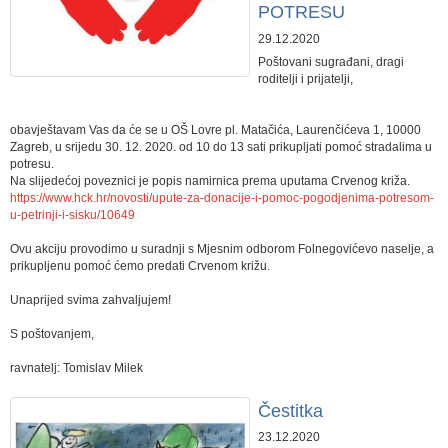
POTRESU
29.12.2020
Poštovani sugrađani, dragi
roditelji i prijatelji,
obavještavam Vas da će se u OŠ Lovre pl. Matačića, Laurenčićeva 1, 10000
Zagreb, u srijedu 30. 12. 2020. ​od 10 do 13 sati prikupljati pomoć stradalima u
potresu.
Na slijedećoj poveznici je popis namirnica prema uputama Crvenog križa.
https://www.hck.hr/novosti/upute-za-donacije-i-pomoc-pogodjenima-potresom-
u-petrinji-i-sisku/10649
Ovu akciju provodimo u suradnji s Mjesnim odborom Folnegovićevo naselje, a
prikupljenu pomoć ćemo predati Crvenom križu.
Unaprijed svima zahvaljujem!
S poštovanjem,
ravnatelj: Tomislav Milek
Čestitka
23.12.2020