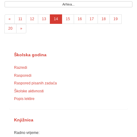
Arhiva...
«
11
12
13
14
15
16
17
18
19
20
»
Školska godina
Razredi
Rasporedi
Raspored pisanih zadaća
Školske aktivnosti
Popis lektire
Knjižnica
Radno vrijeme: