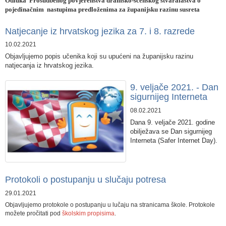
Odluka Prosudbenog povjerenstva dramsko-scenskog stvaralaštva o
pojedinačnim nastupima predloženima za županijsku razinu susreta
Natjecanje iz hrvatskog jezika za 7. i 8. razrede
10.02.2021
​Objavljujemo popis učenika koji su upućeni na županijsku razinu
natjecanja iz hrvatskog jezika.
9. veljače 2021. - Dan
sigurnijeg Interneta
08.02.2021
Dana 9. veljače 2021. godine
obilježava se Dan sigurnijeg
Interneta (Safer Internet Day).
Protokoli o postupanju u slučaju potresa
29.01.2021
Objavljujemo protokole o postupanju u lučaju na stranicama škole. Protokole
možete pročitati pod
školskim propisima
.