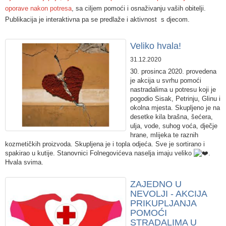
oporave nakon potresa
, sa ciljem pomoći i osnaživanju vaših obitelji.
Publikacija je interaktivna pa se predlaže i aktivnost
s djecom.
Veliko hvala!
31.12.2020
30. prosinca 2020. provedena
je akcija u svrhu pomoći
nastradalima u potresu koji je
pogodio Sisak, Petrinju, Glinu i
okolna mjesta. Skupljeno je na
desetke kila brašna, šećera,
ulja, vode, suhog voća, dječje
hrane, mlijeka te raznih
kozmetičkih proizvoda. Skupljena je i topla odjeća. Sve je sortirano i
spakirao u kutije. Stanovnici Folnegovićeva naselja imaju veliko
.
Hvala svima.
ZAJEDNO U
NEVOLJI - AKCIJA
PRIKUPLJANJA
POMOĆI
STRADALIMA U