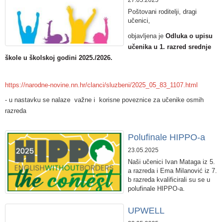
27.05.2025
Poštovani roditelji, dragi
učenici,
objavljena je
Odluka o upisu
učenika u 1. razred srednje
škole u školskoj godini 2025./2026.
https://narodne-novine.nn.hr/clanci/sluzbeni/2025_05_83_1107.html
- u nastavku se nalaze važne i korisne poveznice za učenike osmih
razreda
Polufinale HIPPO-a
23.05.2025
Naši učenici Ivan Mataga iz 5.
a razreda i Ema Milanović iz 7.
b razreda kvalificirali su se u
polufinale HIPPO-a.
UPWELL