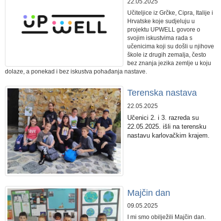
22.05.2025
Učiteljice iz Grčke, Cipra, Italije i
Hrvatske koje sudjeluju u
projektu UPWELL govore o
svojim iskustvima rada s
učenicima koji su došli u njihove
škole iz drugih zemalja, često
bez znanja jezika zemlje u koju
dolaze, a ponekad i bez iskustva pohađanja nastave.
Terenska nastava
22.05.2025
Učenici 2. i 3. razreda su
22.05.2025. išli na terensku
nastavu karlovačkim krajem.
Majčin dan
09.05.2025
I mi smo obilježili Majčin dan.