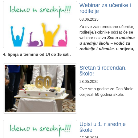
​Webinar za učenike i
roditelje
03.06.2025
Za sve zainteresirane učenike,
roditelje/skrbnike održat će se
webinar naziva
Sve o upisima
u srednju školu – vodič za
roditelje i učenike,
u srijedu,
4. lipnja u terminu od 14 do 16 sati.
​Sretan ti rođendan,
školo!
28.05.2025
Ove smo godine za Dan škole
obilježili 60 godina škole.
Upisi u 1. r srednje
škole