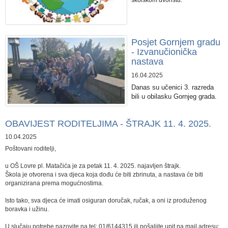
školskom dvorištu.
Posjet Gornjem gradu
- Izvanučionička
nastava
16.04.2025
Danas su učenici 3. razreda
bili u obilasku Gornjeg grada.
OBAVIJEST RODITELJIMA - ŠTRAJK 11. 4. 2025.
10.04.2025
Poštovani roditelji,
u OŠ Lovre pl. Matačića je za petak 11. 4. 2025. najavljen štrajk.
Škola je otvorena i sva djeca koja dođu će biti zbrinuta, a nastava će biti
organizirana prema mogućnostima.
Isto tako, sva djeca će imati osiguran doručak, ručak, a oni iz produženog
boravka i užinu.
U slučaju potrebe nazovite na tel: 01/6144315 ili pošaljite upit na mail adresu: