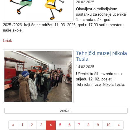
20.02.2025
Obavijest o roditeljskom
sastanku za roditelje učenika
1. razreda u šk. god.
2025./2026. koji će se održati 11. 03. 2025. god u 17,00 sati u prostoru
naše škole.
Letak
Tehnički muzej Nikola
Tesla
14.02.2025
Učenici trećih razreda su u
srijedu 12. 02. posjetili
Tehnički muzej Nikola Tesla.
Arhiva...
«
1
2
3
4
5
6
7
8
9
10
»