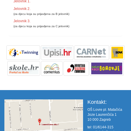
Jelovnik 1.
Jelovnik 2.
(za djecu koja su prijavljena za B jelovnik)
Jelovnik 3.
(za djecu koja su prijavljena za C jelovnik)
Kontakt:
OŠ Lovre pl. Matačića
Joze Laurenčića 1
10 000 Zagreb
tel: 01/6144-315